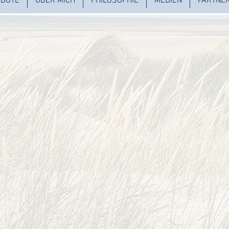
BOTE
ÜBER MICH
PHILOSOPHIE
MEDIEN
PARTNE
Finde Deinen Weg zu Dir
durch Erwachen, Entscheiden, Lösen, Veränder
Wieder Ganz werden &
Einssein mit Dir und dieser Welt